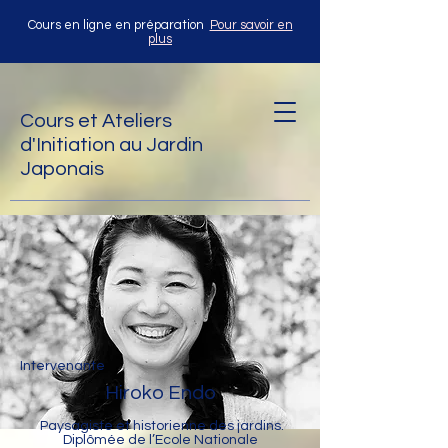
Cours en ligne en préparation
Pour savoir en
plus
Cours et Ateliers
d'Initiation au Jardin
Japonais
Intervenante
Hiroko Endo
Paysagiste et historienne des jardins.
Diplômée de l’Ecole Nationale