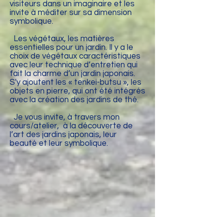
visiteurs dans un imaginaire et les
invite à méditer sur sa dimension
symbolique.
Les végétaux, les matières
essentielles pour un jardin. Il y a le
choix de végétaux caractéristiques
avec leur technique d’entretien qui
fait la charme d’un jardin japonais.
S'y ajoutent les « tenkei-butsu », les
objets en pierre, qui ont été intégrés
avec la création des jardins de thé.
Je vous invite, à travers mon
cours/atelier, à la découverte de
l’art des jardins japonais, leur
beauté et leur symbolique.