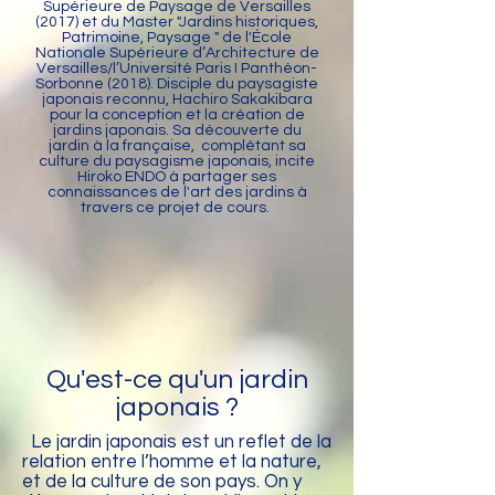
Supérieure de Paysage de Versailles
(2017) et du Master "Jardins historiques,
Patrimoine, Paysage " de l'École
Nationale Supérieure d’Architecture de
Versailles/l’Université Paris I Panthéon-
Sorbonne (2018). Disciple du paysagiste
japonais reconnu, Hachiro Sakakibara
pour la conception et la création de
jardins japonais. Sa découverte du
jardin à la française, complétant sa
culture du paysagisme japonais, incite
Hiroko ENDO à partager ses
connaissances de l'art des jardins à
travers ce projet de cours.
Qu'est-ce qu'un jardin
japonais ?
Le jardin japonais est un reflet de la
relation entre l’homme et la nature,
et de la culture de son pays. On y